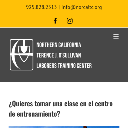
Skip
925.828.2513
|
info@norcaltc.org
to
content
Facebook
Instagram
¿Quieres tomar una clase en el centro
de entrenamiento?