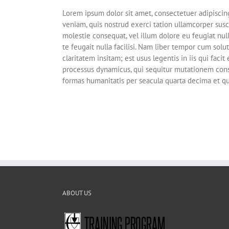
Lorem ipsum dolor sit amet, consectetuer adipiscin
veniam, quis nostrud exerci tation ullamcorper susc
molestie consequat, vel illum dolore eu feugiat null
te feugait nulla facilisi. Nam liber tempor cum so
claritatem insitam; est usus legentis in iis qui fac
processus dynamicus, qui sequitur mutationem cons
formas humanitatis per seacula quarta decima et qu
ABOUT US