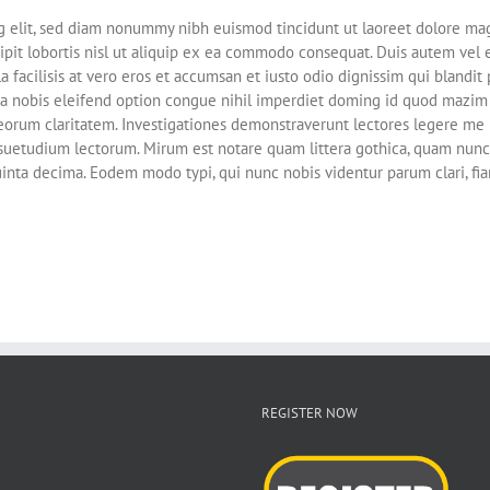
g elit, sed diam nonummy nibh euismod tincidunt ut laoreet dolore ma
ipit lobortis nisl ut aliquip ex ea commodo consequat. Duis autem vel e
a facilisis at vero eros et accumsan et iusto odio dignissim qui blandit
luta nobis eleifend option congue nihil imperdiet doming id quod mazim
it eorum claritatem. Investigationes demonstraverunt lectores legere me l
uetudium lectorum. Mirum est notare quam littera gothica, quam nunc
inta decima. Eodem modo typi, qui nunc nobis videntur parum clari, fia
REGISTER NOW