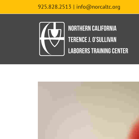
Skip
925.828.2513
|
info@norcaltc.org
to
content