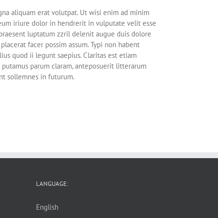
gna aliquam erat volutpat. Ut wisi enim ad minim
um iriure dolor in hendrerit in vulputate velit esse
 praesent luptatum zzril delenit augue duis dolore
 placerat facer possim assum. Typi non habent
ius quod ii legunt saepius. Claritas est etiam
 putamus parum claram, anteposuerit litterarum
nt sollemnes in futurum.
LANGUAGE:
English