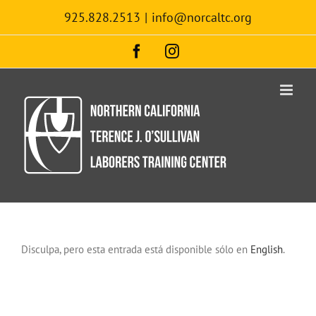
Skip
925.828.2513
|
info@norcaltc.org
to
content
Facebook
Instagram
Disculpa, pero esta entrada está disponible sólo en
English
.