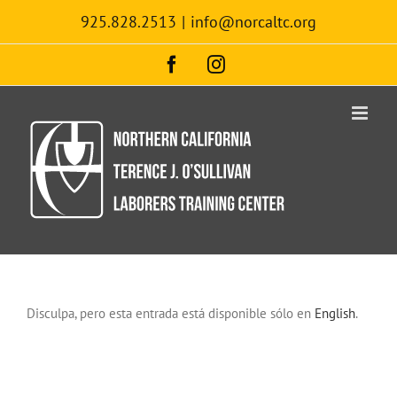
Skip
925.828.2513
|
info@norcaltc.org
to
content
Facebook
Instagram
Disculpa, pero esta entrada está disponible sólo en
English
.