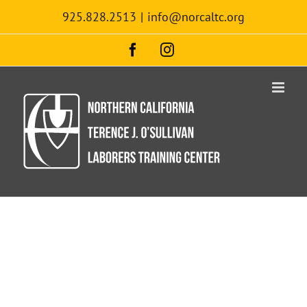
Skip
925.828.2513
|
info@norcaltc.org
to
content
Facebook
Instagram