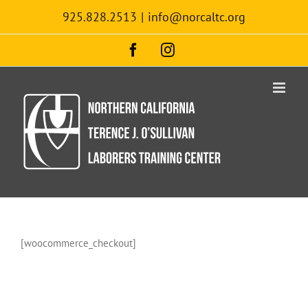
Skip
925.828.2513
|
info@norcaltc.org
to
content
Facebook
Instagram
[woocommerce_checkout]