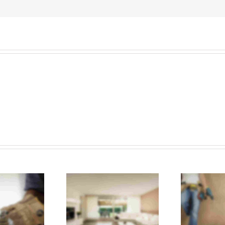
e your living room
The do’s and don’ts of
more enjoyable
home renovations