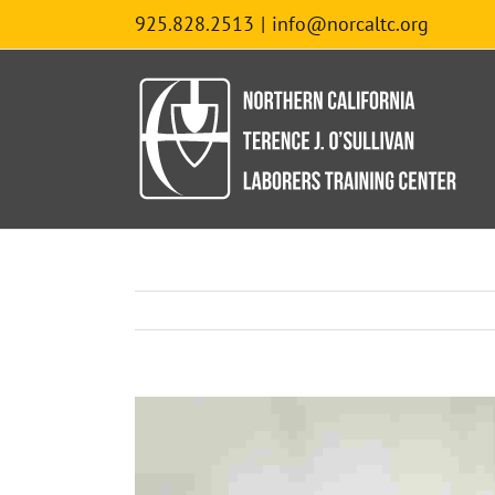
Skip
925.828.2513
|
info@norcaltc.org
to
content
View
Larger
Image