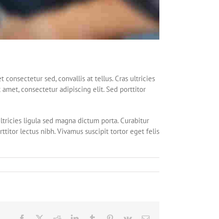
onsectetur sed, convallis at tellus. Cras ultricies
 amet, consectetur adipiscing elit. Sed porttitor
ultricies ligula sed magna dictum porta. Curabitur
ttitor lectus nibh. Vivamus suscipit tortor eget felis
Facebook
X
Reddit
LinkedIn
Tumblr
Pinterest
Vk
Email