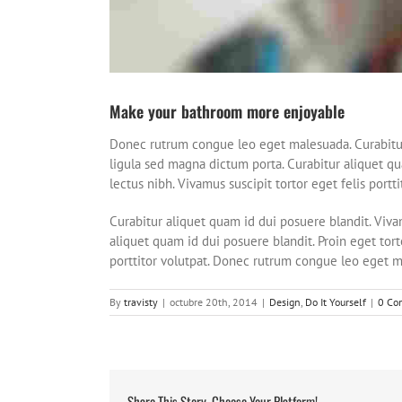
Make your bathroom more enjoyable
Donec rutrum congue leo eget malesuada. Curabitur a
ligula sed magna dictum porta. Curabitur aliquet qua
lectus nibh. Vivamus suscipit tortor eget felis por
Curabitur aliquet quam id dui posuere blandit. Vivam
aliquet quam id dui posuere blandit. Proin eget torto
porttitor volutpat. Donec rutrum congue leo eget 
By
travisty
|
octubre 20th, 2014
|
Design
,
Do It Yourself
|
0 Co
Share This Story, Choose Your Platform!