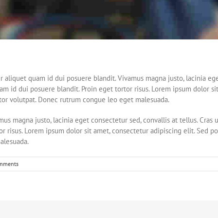
liquet quam id dui posuere blandit. Vivamus magna justo, lacinia eget c
m id dui posuere blandit. Proin eget tortor risus. Lorem ipsum dolor sit
ttitor volutpat. Donec rutrum congue leo eget malesuada.
us magna justo, lacinia eget consectetur sed, convallis at tellus. Cras 
r risus. Lorem ipsum dolor sit amet, consectetur adipiscing elit. Sed por
malesuada.
mments