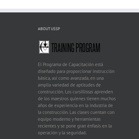
ABOUT USSP
El Programa de Capacitación está
diseñado para proporcionar instrucción
básica, así como avanzada, en una
amplia variedad de aptitudes de
construcción. Los cursillistas aprenden
de los maestros quienes tienen muchos
años de experiencia en la industria de
la construcción. Las clases cuentan con
equipo moderno y herramientas
recientes y se pone gran énfasis en la
operación y la seguridad.