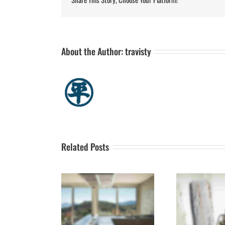
About the Author:
travisty
Related Posts
ortant is Light in
Everyone can paint, so do
Mak
e Living Room?
you!